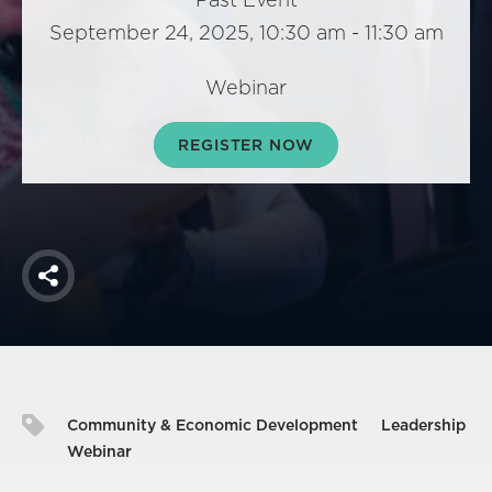
America250
September 24, 2025, 10:30 am - 11:30 am
Membership
RISC
Webinar
Mutual Insurance
REGISTER NOW
Login
Join
Share
FOLLOW US
Community & Economic Development
Leadership
Webinar